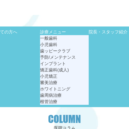
めての方へ
診療メニュー
院長・スタッフ紹介
一般歯科
小児歯科
歯ッピークラブ
予防/メンテナンス
インプラント
矯正歯科(成人)
小児矯正
審美治療
ホワイトニング
歯周病治療
根管治療
COLUMN
医院コラム