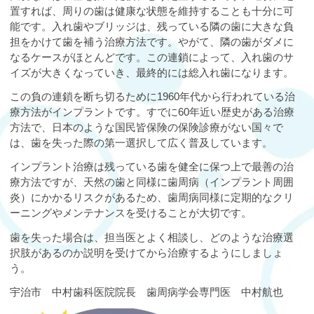
置すれば、周りの歯は健康な状態を維持することも十分に可
能です。入れ歯やブリッジは、残っている隣の歯に大きな負
担をかけて歯を補う治療方法です。やがて、隣の歯がダメに
なるケースがほとんどです。この連鎖によって、入れ歯のサ
イズが大きくなっていき、最終的には総入れ歯になります。
この負の連鎖を断ち切るために1960年代から行われている治
療方法がインプラントです。すでに60年近い歴史がある治療
方法で、日本のような国民皆保険の保険診療がない国々で
は、歯を失った際の第一選択して広く普及しています。
インプラント治療は残っている歯を健全に保つ上で最善の治
療方法ですが、天然の歯と同様に歯周病（インプラント周囲
炎）にかかるリスクがあるため、歯周病同様に定期的なクリ
ーニングやメンテナンスを受けることが大切です。
歯を失った場合は、担当医とよく相談し、どのような治療選
択肢があるのか説明を受けてから治療するようにしましょ
う。
宇治市 中村歯科医院院長 歯周病学会専門医 中村航也