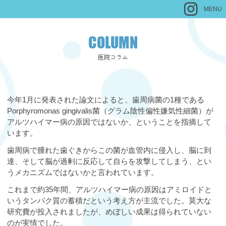
MENU
COLUMN
医院コラム
今年1月に発表された論文によると、歯周病菌の1種である
Porphyromonas gingivalis菌（グラム陰性偏性嫌気性細菌）が
アルツハイマー病の原因ではないか、ということを指摘して
います。
歯周病で腫れた歯ぐきからこの菌が血管内に侵入し、脳に到
達、そして脳が過剰に反応して自らを攻撃してしまう、とい
うメカニズムではないかと言われています。
これまで約35年間、アルツハイマー病の原因はアミロイドと
いうタンパク質の蓄積だという考え方が主流でした。莫大な
研究費が投入されましたが、めぼしい成果は得られていない
のが実情でした。