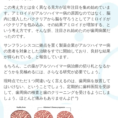
この考え方とは全く異なる見方が近年注目を集め始めていま
す。アミロイドがアルツハイマー病の原因なのではなく、脳
内に侵入したバクテリアから脳を守ろうとしてアミロイドが
バクテリアを包み込み、その結果アミロイドが増加する、と
いう考え方です。そんな折、注目され始めたのが歯周病菌だ
ったのです。
サンフランシスコに拠点を置く製薬企業がアルツハイマー病
の患者を対象とした治験をすでに開始しており、良好な結果
が得られている、と報告しています。
もちろん、この薬がアルツハイマー病治療の切り札となるか
どうかを見極めるには、さらなる研究が必要でしょう。
現時点でただ１つ間違いなく言えるのは、歯周病を放置して
はいけない、ということでしょう。定期的に歯科医院を受診
して、歯周病の検査と歯のクリーニングを受けるようにしま
しょう。ほとんど痛みもありませんよ(^ ^)