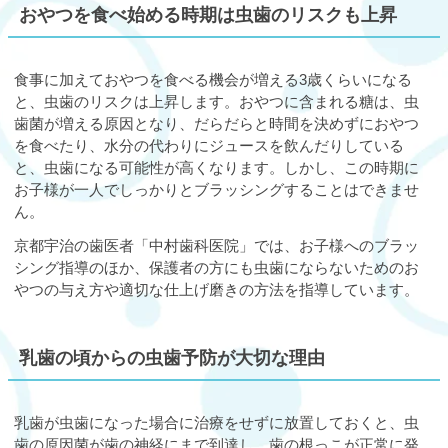
おやつを食べ始める時期は虫歯のリスクも上昇
食事に加えておやつを食べる機会が増える3歳くらいになる
と、虫歯のリスクは上昇します。おやつに含まれる糖は、虫
歯菌が増える原因となり、だらだらと時間を決めずにおやつ
を食べたり、水分の代わりにジュースを飲んだりしている
と、虫歯になる可能性が高くなります。しかし、この時期に
お子様が一人でしっかりとブラッシングすることはできませ
ん。
京都宇治の歯医者「中村歯科医院」では、お子様へのブラッ
シング指導のほか、保護者の方にも虫歯にならないためのお
やつの与え方や適切な仕上げ磨きの方法を指導しています。
乳歯の頃からの虫歯予防が大切な理由
乳歯が虫歯になった場合に治療をせずに放置しておくと、虫
歯の原因菌が歯の神経にまで到達し、歯の根っこが正常に発